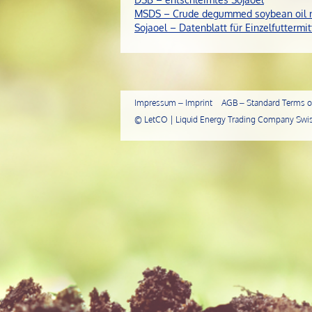
MSDS – Crude degummed soybean oil 
Sojaoel – Datenblatt für Einzelfuttermit
Impressum – Imprint
AGB – Standard Terms of
©
LetCO | Liquid Energy Trading Company Swis