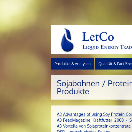
Produkte & Analysen
Qualität & Fact She
Sojabohnen / Protei
Produkte
A3 Advantages of using Soy Protein C
A3 FeedMagazine_Kraftfutter_2008_-_S
A3 Vorteile von Sojaproteinkonzentrat
DSB – entschleimtes Sojaoel