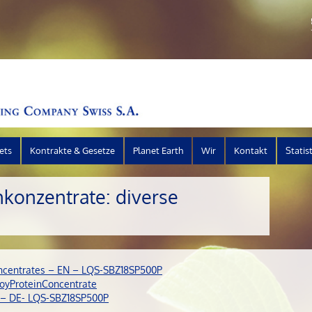
ets
Kontrakte & Gesetze
Planet Earth
Wir
Kontakt
Statis
nkonzentrate: diverse
oncentrates – EN – LQS-SBZ18SP500P
oyProteinConcentrate
e – DE- LQS-SBZ18SP500P