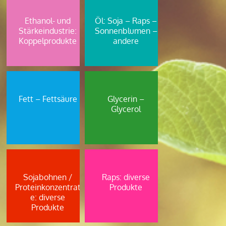
Ethanol- und
Öl: Soja – Raps –
Stärkeindustrie:
Sonnenblumen –
Koppelprodukte
andere
Fett – Fettsäure
Glycerin –
Glycerol
Sojabohnen /
Raps: diverse
Proteinkonzentrat
Produkte
e: diverse
Produkte